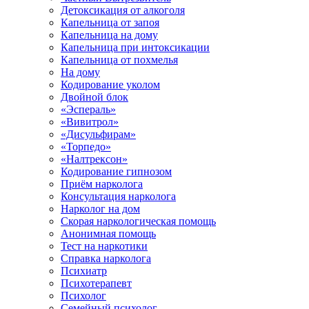
Детоксикация от алкоголя
Капельница от запоя
Капельница на дому
Капельница при интоксикации
Капельница от похмелья
На дому
Кодирование уколом
Двойной блок
«Эспераль»
«Вивитрол»
«Дисульфирам»
«Торпедо»
«Налтрексон»
Кодирование гипнозом
Приём нарколога
Консультация нарколога
Нарколог на дом
Скорая наркологическая помощь
Анонимная помощь
Тест на наркотики
Справка нарколога
Психиатр
Психотерапевт
Психолог
Семейный психолог