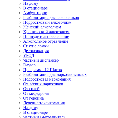
На дому
В стационаре
Амбулаторно
Реабилитация для алкоголиков
Подростковый алкоголизм
Женский алкоголизм
Хронический алкоголизм
Принудительное лечение
Алкогольное отравление
Снятие ломки
Детоксикация
УБОД
Частный диспансер
Daytop
Программа 12 Шагов
Реабилитация для наркозависимых
Подростковая наркомания
От лёгких наркотиков
От солей
От мефедрона
От героина
Лечение токсикомании
На дому
В стационаре
Частный Вытрезвитель