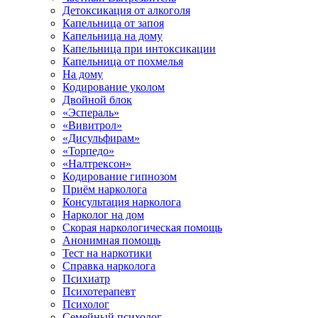
Детоксикация от алкоголя
Капельница от запоя
Капельница на дому
Капельница при интоксикации
Капельница от похмелья
На дому
Кодирование уколом
Двойной блок
«Эспераль»
«Вивитрол»
«Дисульфирам»
«Торпедо»
«Налтрексон»
Кодирование гипнозом
Приём нарколога
Консультация нарколога
Нарколог на дом
Скорая наркологическая помощь
Анонимная помощь
Тест на наркотики
Справка нарколога
Психиатр
Психотерапевт
Психолог
Семейный психолог