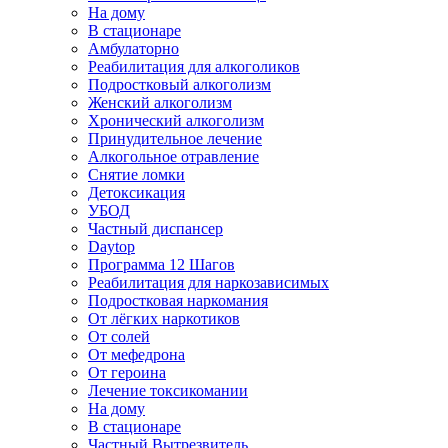
На дому
В стационаре
Амбулаторно
Реабилитация для алкоголиков
Подростковый алкоголизм
Женский алкоголизм
Хронический алкоголизм
Принудительное лечение
Алкогольное отравление
Снятие ломки
Детоксикация
УБОД
Частный диспансер
Daytop
Программа 12 Шагов
Реабилитация для наркозависимых
Подростковая наркомания
От лёгких наркотиков
От солей
От мефедрона
От героина
Лечение токсикомании
На дому
В стационаре
Частный Вытрезвитель