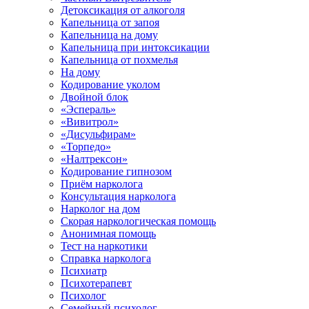
Детоксикация от алкоголя
Капельница от запоя
Капельница на дому
Капельница при интоксикации
Капельница от похмелья
На дому
Кодирование уколом
Двойной блок
«Эспераль»
«Вивитрол»
«Дисульфирам»
«Торпедо»
«Налтрексон»
Кодирование гипнозом
Приём нарколога
Консультация нарколога
Нарколог на дом
Скорая наркологическая помощь
Анонимная помощь
Тест на наркотики
Справка нарколога
Психиатр
Психотерапевт
Психолог
Семейный психолог