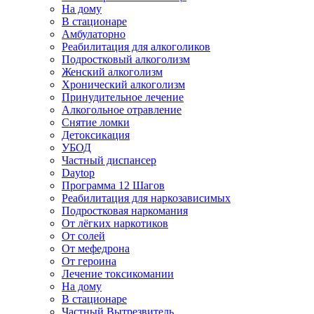
На дому
В стационаре
Амбулаторно
Реабилитация для алкоголиков
Подростковый алкоголизм
Женский алкоголизм
Хронический алкоголизм
Принудительное лечение
Алкогольное отравление
Снятие ломки
Детоксикация
УБОД
Частный диспансер
Daytop
Программа 12 Шагов
Реабилитация для наркозависимых
Подростковая наркомания
От лёгких наркотиков
От солей
От мефедрона
От героина
Лечение токсикомании
На дому
В стационаре
Частный Вытрезвитель