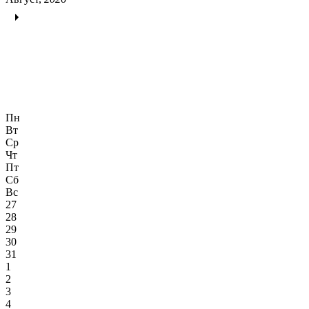
Пн
Вт
Ср
Чт
Пт
Сб
Вс
27
28
29
30
31
1
2
3
4