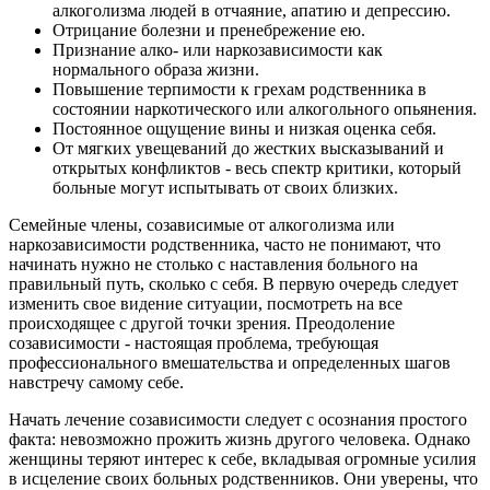
алкоголизма людей в отчаяние, апатию и депрессию.
Отрицание болезни и пренебрежение ею.
Признание алко- или наркозависимости как
нормального образа жизни.
Повышение терпимости к грехам родственника в
состоянии наркотического или алкогольного опьянения.
Постоянное ощущение вины и низкая оценка себя.
От мягких увещеваний до жестких высказываний и
открытых конфликтов - весь спектр критики, который
больные могут испытывать от своих близких.
Семейные члены, созависимые от алкоголизма или
наркозависимости родственника, часто не понимают, что
начинать нужно не столько с наставления больного на
правильный путь, сколько с себя. В первую очередь следует
изменить свое видение ситуации, посмотреть на все
происходящее с другой точки зрения. Преодоление
созависимости - настоящая проблема, требующая
профессионального вмешательства и определенных шагов
навстречу самому себе.
Начать лечение созависимости следует с осознания простого
факта: невозможно прожить жизнь другого человека. Однако
женщины теряют интерес к себе, вкладывая огромные усилия
в исцеление своих больных родственников. Они уверены, что