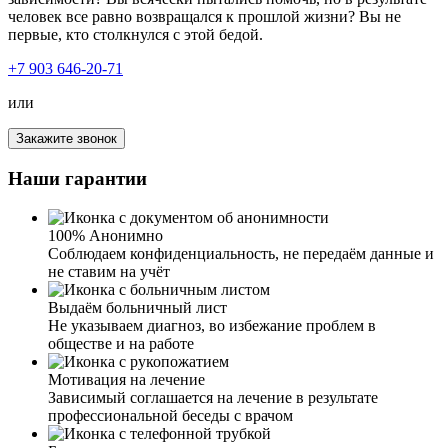
человек все равно возвращался к прошлой жизни? Вы не
первые, кто столкнулся с этой бедой.
+7 903 646-20-71
или
Закажите звонок
Я очень доволен результатами лечения наркомании в
Наши гарантии
наркоцентре . Зависимость оказалась слишком сильной,
и я подозревал, что ничего не сможет мне помочь. Но
благодаря профессиональной команде специалистов и
программе, я смог преодолеть свою зависимость
100% Анонимно
полностью. Мне предоставили все необходимые
Соблюдаем конфиденциальность, не передаём данные и
ресурсы и поддержку во время стационарного лечения.
не ставим на учёт
Я нашел в себе силы бороться с желаниями и научился
здоровому образу жизни. Теперь я чувствую себя
Выдаём больничный лист
свободным от наркотиков и готов начать новую главу в
Не указываем диагноз, во избежание проблем в
своей жизни. Я рекомендую клинику всем, кто ищет
обществе и на работе
настоящую помощь
Мотивация на лечение
Зависимый соглашается на лечение в результате
профессиональной беседы с врачом
Искренне благодарна вам за своё лечение! Моя жизнь