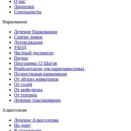
О нас
Лицензии
Специалисты
Наркомания
Лечение Наркомании
Снятие ломки
Детоксикация
УБОД
Частный диспансер
Daytop
Программа 12 Шагов
Реабилитация для наркозависимых
Подростковая наркомания
От лёгких наркотиков
От солей
От мефедрона
От героина
Лечение токсикомании
Алкоголизм
Лечение Алкоголизма
На дому
В стационаре