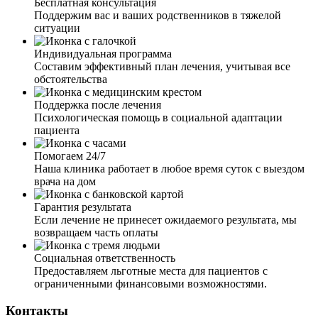
Бесплатная консультация
была разрушена из-за употребления наркотиков. Я сама
Поддержим вас и ваших родственников в тяжелой
приняла решение и нашла вашу клинику, обсудили и
ситуации
проговорили все интересующие меня вопросы о
реабилитации. Я получила такую колоссальную
Индивидуальная программа
поддержку и помощь, начала лечение. Ваш подход, ваш
Составим эффективный план лечения, учитывая все
профессионализм, всё на столько зацепило меня. Опыт
обстоятельства
других зависимых — у меня нет слов. Мой стаж более 5
лет, и тут вы мне показываете новую и счастливую
Поддержка после лечения
жизнь без наркотиков. Во что я и поверить уже не
Психологическая помощь в социальной адаптации
могла. Огромное вам спасибо!
пациента
Помогаем 24/7
Наша клиника работает в любое время суток с выездом
врача на дом
Я был вынужден прибегнуть к принудительной
госпитализации матери. Более 15 лет она находилась в
Гарантия результата
алкогольной зависимости, и сама предпринимать какие-
Если лечение не принесет ожидаемого результата, мы
то действия не хотела. Я благодарен вашей команде
возвращаем часть оплаты
наркологов за оперативность и чёткость действий. В
клинике мать получила огромнейший опыт и знания,
Социальная ответственность
как справляться со своими эмоциями, тревогой,
Предоставляем льготные места для пациентов с
агрессией, тягой к алкоголю. Большое вам спасибо, что
ограниченными финансовыми возможностями.
у неё сейчас новая и светлая жизнь!
Контакты