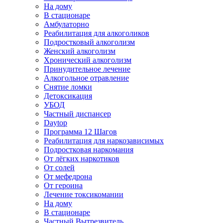
На дому
В стационаре
Амбулаторно
Реабилитация для алкоголиков
Подростковый алкоголизм
Женский алкоголизм
Хронический алкоголизм
Принудительное лечение
Алкогольное отравление
Снятие ломки
Детоксикация
УБОД
Частный диспансер
Daytop
Программа 12 Шагов
Реабилитация для наркозависимых
Подростковая наркомания
От лёгких наркотиков
От солей
От мефедрона
От героина
Лечение токсикомании
На дому
В стационаре
Частный Вытрезвитель