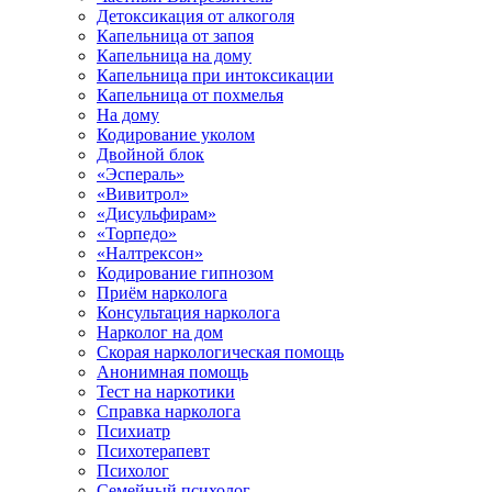
Детоксикация от алкоголя
Капельница от запоя
Капельница на дому
Капельница при интоксикации
Капельница от похмелья
На дому
Кодирование уколом
Двойной блок
«Эспераль»
«Вивитрол»
«Дисульфирам»
«Торпедо»
«Налтрексон»
Кодирование гипнозом
Приём нарколога
Консультация нарколога
Нарколог на дом
Скорая наркологическая помощь
Анонимная помощь
Тест на наркотики
Справка нарколога
Психиатр
Психотерапевт
Психолог
Семейный психолог